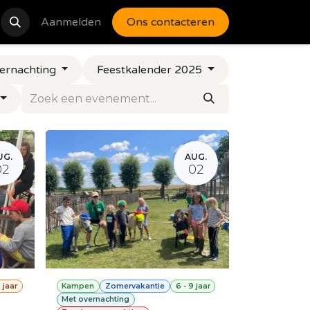
catures
Aanmelden
Contact
Ons contacteren
ernachting
Feestkalender 2025
UG.
AUG.
02
02
2 jaar
Kampen
Zomervakantie
6 - 9 jaar
Met overnachting