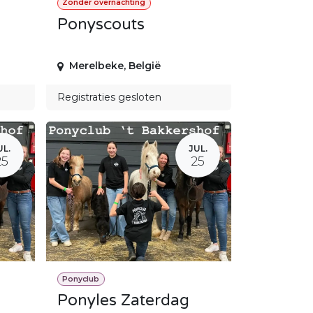
Zonder overnachting
Ponyscouts
Merelbeke
,
België
Registraties gesloten
UL.
JUL.
25
25
Ponyclub
Ponyles Zaterdag