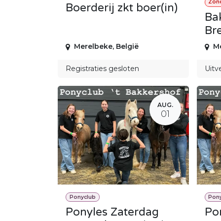
Zond
Boerderij zkt boer(in)
Ba
Br
Merelbeke
,
België
M
Registraties gesloten
Uitv
AUG.
01
Ponyclub
Pon
Ponyles Zaterdag
Po