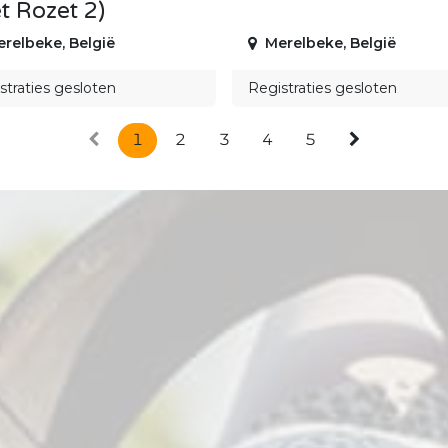
t Rozet 2)
erelbeke
,
België
Merelbeke
,
België
straties gesloten
Registraties gesloten
1
2
3
4
5