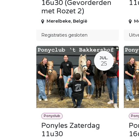
16u30 (Gevorderden
11
met Rozet 2)
Merelbeke
,
België
M
Registraties gesloten
Uitv
JUL.
25
Ponyclub
Pon
Ponyles Zaterdag
Po
11u30
16