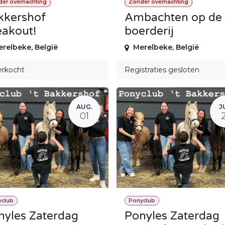
er overnachting
Zonder overnachting
kkershof
Ambachten op de
eakout!
boerderij
erelbeke
,
België
Merelbeke
,
België
erkocht
Registraties gesloten
AUG.
J
01
yclub
Ponyclub
nyles Zaterdag
Ponyles Zaterdag