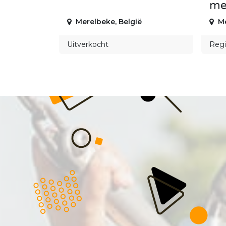
me
Merelbeke
,
België
M
Uitverkocht
Regi