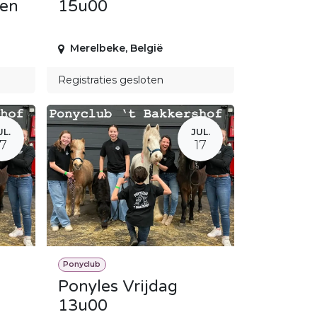
den
15u00
Merelbeke
,
België
Registraties gesloten
UL.
JUL.
17
17
Ponyclub
Ponyles Vrijdag
13u00