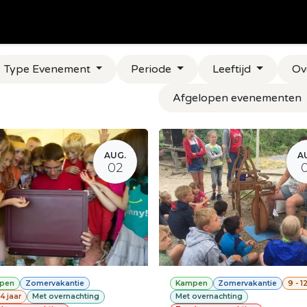
en
Kampen
Jeugdcentrum
Feesten
Ponyclub
Va
Type Evenement
Periode
Leeftijd
Ov
Afgelopen evenementen
AUG.
A
02
pen
Zomervakantie
Kampen
Zomervakantie
9 - 1
14 jaar
Met overnachting
Met overnachting