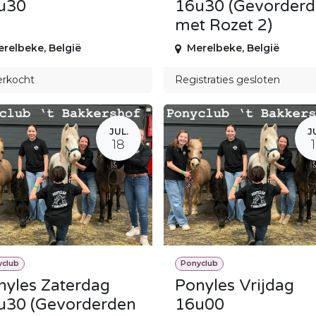
u30
16u30 (Gevorder
met Rozet 2)
erelbeke
,
België
Merelbeke
,
België
erkocht
Registraties gesloten
JUL.
J
18
yclub
Ponyclub
nyles Zaterdag
Ponyles Vrijdag
u30 (Gevorderden
16u00