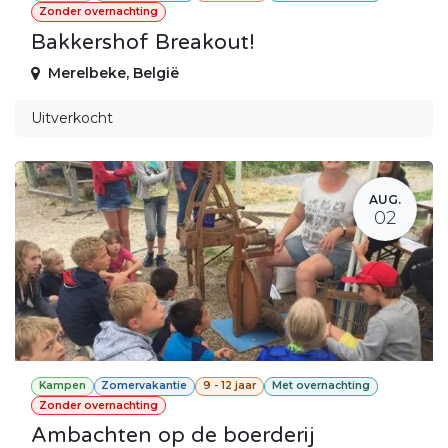
Zonder overnachting
Bakkershof Breakout!
Merelbeke
,
België
Uitverkocht
AUG.
02
Kampen
Zomervakantie
9 - 12 jaar
Met overnachting
Zonder overnachting
Ambachten op de boerderij