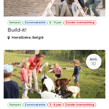
Kampen
Zomervakantie
6 - 9 jaar
Zonder overnachting
Build-it!
Merelbeke
,
België
AUG.
10
Kampen
Zomervakantie
3 - 6 jaar
Zonder overnachting