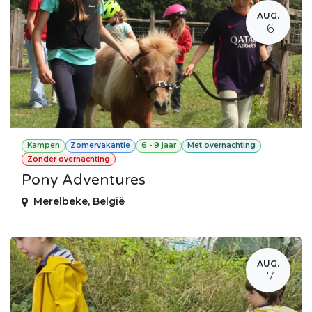
AUG.
16
Kampen
Zomervakantie
6 - 9 jaar
Met overnachting
Zonder overnachting
Pony Adventures
Merelbeke
,
België
AUG.
17