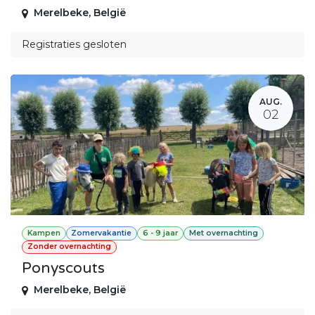
Merelbeke
,
België
Registraties gesloten
AUG.
02
Kampen
Zomervakantie
6 - 9 jaar
Met overnachting
Zonder overnachting
Ponyscouts
Merelbeke
,
België