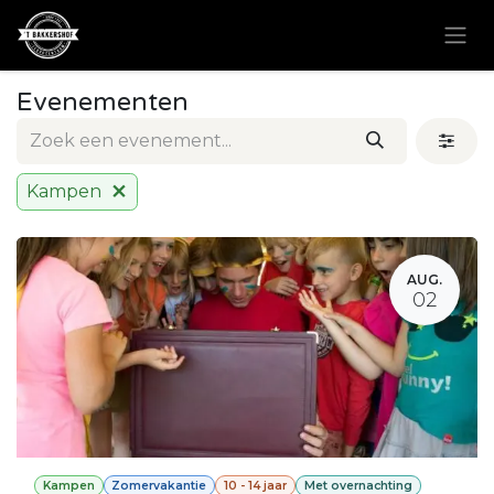
Overslaan naar inhoud
Evenementen
Kampen
AUG.
02
Kampen
Zomervakantie
10 - 14 jaar
Met overnachting