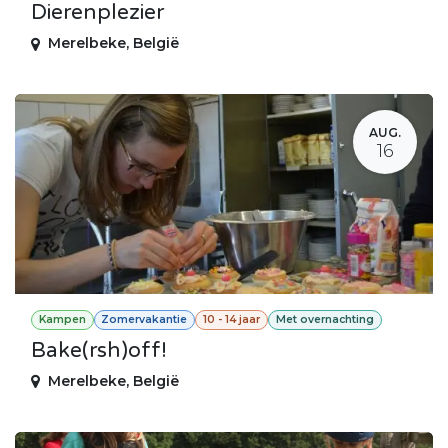
Dierenplezier
Merelbeke
,
België
AUG.
16
Kampen
Zomervakantie
10 - 14 jaar
Met overnachting
Bake(rsh)off!
Merelbeke
,
België