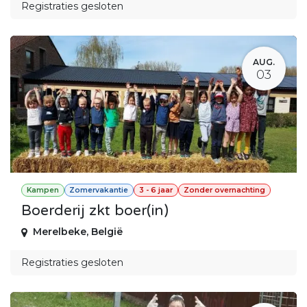
Registraties gesloten
AUG.
03
Kampen
Zomervakantie
3 - 6 jaar
Zonder overnachting
Boerderij zkt boer(in)
Merelbeke
,
België
Registraties gesloten