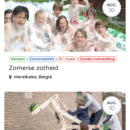
AUG.
10
Kampen
Zomervakantie
10 - 14 jaar
Zonder overnachting
Zomerse zotheid
Merelbeke
,
België
AUG.
10