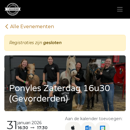
Overslaan naar inhoud
Alle Evenementen
Registraties zijn
gesloten
Ponyles Zaterdag 16u30
(Gevorderden)
Aan de kalender toevoegen:
31
januari 2026
16:30
17:30