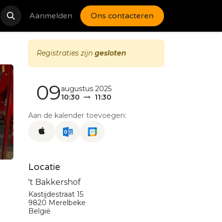
catures
Aanmelden
Contact
Ons contacteren
Registraties zijn
gesloten
09
augustus 2025
10:30
11:30
Aan de kalender toevoegen:
Locatie
't Bakkershof
Kastijdestraat 15
9820 Merelbeke
België