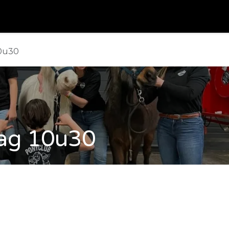
en
Kampen
Jeugdcentrum
Feesten
Ponyclub
Va
10u30
dag 10u30