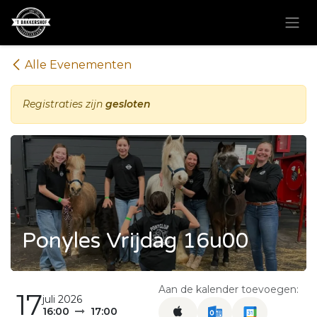
Overslaan naar inhoud
Alle Evenementen
Registraties zijn
gesloten
Ponyles Vrijdag 16u00
Aan de kalender toevoegen:
17
juli 2026
16:00
17:00