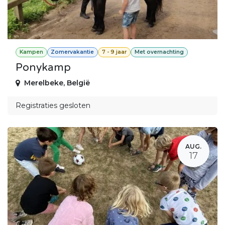
Kampen
Zomervakantie
7 - 9 jaar
Met overnachting
Ponykamp
Merelbeke
,
België
Registraties gesloten
AUG.
17