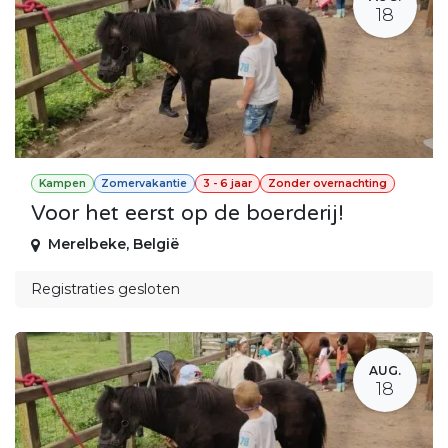
18
Kampen
Zomervakantie
3 - 6 jaar
Zonder overnachting
Voor het eerst op de boerderij!
Merelbeke
,
België
Registraties gesloten
AUG.
18