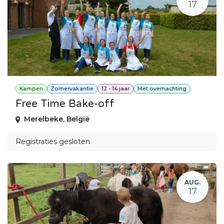
17
Kampen
Zomervakantie
12 - 14 jaar
Met overnachting
Free Time Bake-off
Merelbeke
,
België
Registraties gesloten
AUG.
17