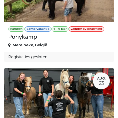
Kampen
Zomervakantie
6 - 9 jaar
Zonder overnachting
Ponykamp
Merelbeke
,
België
Registraties gesloten
AUG.
23