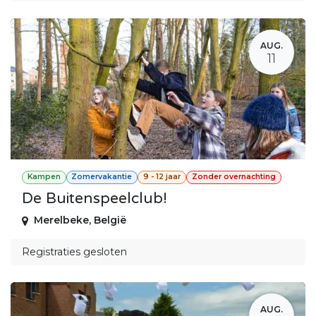
AUG.
11
Kampen
Zomervakantie
9 - 12 jaar
Zonder overnachting
De Buitenspeelclub!
Merelbeke
,
België
Registraties gesloten
AUG.