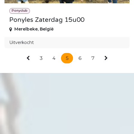
Ponyclub
Ponyles Zaterdag 15u00
Merelbeke
,
België
Uitverkocht
3
4
5
6
7