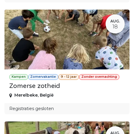
AUG.
18
Kampen
Zomervakantie
9 - 12 jaar
Zonder overnachting
Zomerse zotheid
Merelbeke
,
België
Registraties gesloten
AUG.