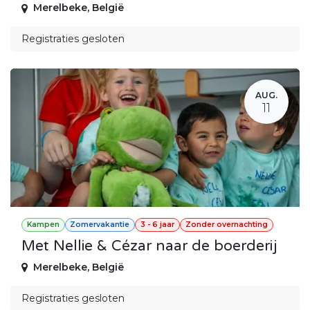
Merelbeke
,
België
Registraties gesloten
AUG.
11
Kampen
Zomervakantie
3 - 6 jaar
Zonder overnachting
Met Nellie & Cézar naar de boerderij
Merelbeke
,
België
Registraties gesloten