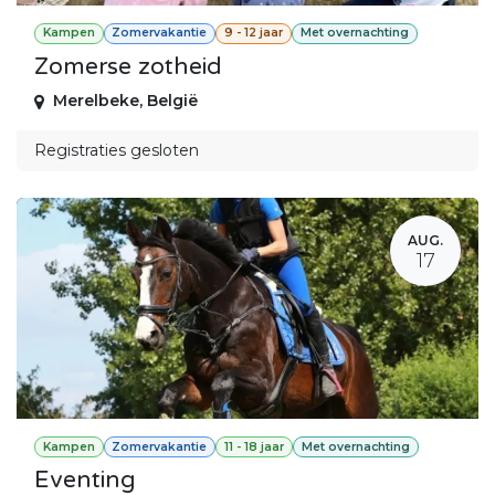
Kampen
Zomervakantie
9 - 12 jaar
Met overnachting
Zomerse zotheid
Merelbeke
,
België
Registraties gesloten
AUG.
17
Kampen
Zomervakantie
11 - 18 jaar
Met overnachting
Eventing