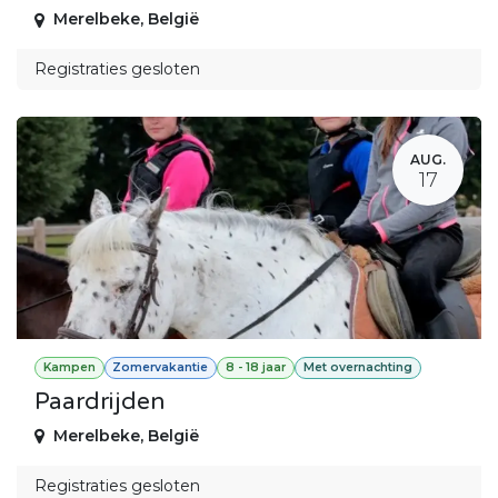
Merelbeke
,
België
Registraties gesloten
AUG.
17
Kampen
Zomervakantie
8 - 18 jaar
Met overnachting
Paardrijden
Merelbeke
,
België
Registraties gesloten