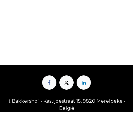
't Bakkershof - Kastijdestraat 15, 9820 Merelbeke -
België
Vrij toegankelijk op zondag tussen 10u en 13u, alle
andere momenten op afspraak.
Opgelet! Uitzonderlijk gesloten op volgende dagen: