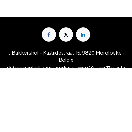
't Bakkershof - Kastijdestraat 15, 9820 Merelbeke -
België
Vrij toegankelijk op zondag tussen 10u en 13u, alle
andere momenten op afspraak.
Opgelet! Uitzonderlijk gesloten op volgende dagen:
14 en 21 juni 2026 (privéfeesten), 26 juli (jaarlijks
verlof), 30 augustus (verlof)
+32 498 65 72 71
info@bakkershof.be